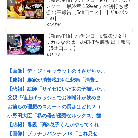
【新台評価】パチンコ「eガールズ&パ
ンツァー 最終章 159ver.」の初打ち感
想 出玉報告【5ch口コミ】【ガルパン
159】
934 PV
【新台評価】パチンコ「e魔法少女リ
リカルなのは」の初打ち感想 出玉報告
【5ch口コミ】
911 PV
【画像】デ・ジ・キャラットのうさだちゃ...
【速報】農家が消費税1% に悲鳴「消費...
【悲報】絵師「サイゼにいた女の子描いた...
父親「値上げラッシュでお味噌汁が飲めま...
お前らの理想のスカートの長さはどれ？（...
小野田大臣「私の母が優秀なルックス、歯...
【悲報】母親「高3息子くんがやってくれ...
【画像】ブラチラパンチラJK「これ見せ...