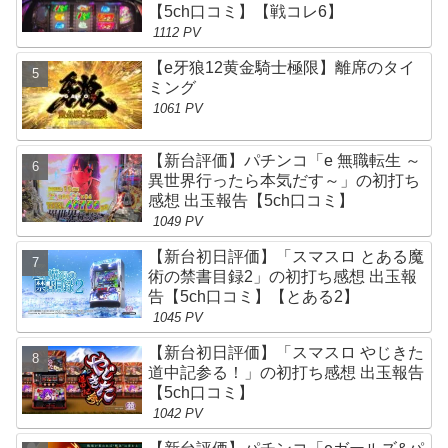
【5ch口コミ】【戦コレ6】
1112 PV
【e牙狼12黄金騎士極限】離席のタイ
ミング
1061 PV
【新台評価】パチンコ「e 無職転生 ～
異世界行ったら本気だす～」の初打ち
感想 出玉報告【5ch口コミ】
1049 PV
【新台初日評価】「スマスロ とある魔
術の禁書目録2」の初打ち感想 出玉報
告【5ch口コミ】【とある2】
1045 PV
【新台初日評価】「スマスロ やじきた
道中記参る！」の初打ち感想 出玉報告
【5ch口コミ】
1042 PV