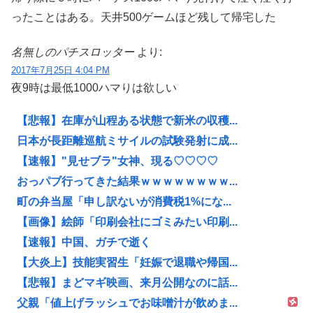
ったことはある。天井500ゲームほど残して帰宅した
名無しのパチスロッター
より:
2017年7月25日 4:04 PM
夜9時は最低1000ハマりは欲しい
【悲報】在庫が山程ある状態で新米の収穫...
日本が長距離巡航ミサイルの試験発射に成...
【速報】"見せブラ"女神、現る♡♡♡♡
おっパブ行ってきた結果ｗｗｗｗｗｗｗｗ...
町の弁当屋「申し訳ないが消費税1%にな...
【画像】絵師「印刷会社にゴミみたい印刷...
【速報】中国、ガチで逝く
【大炎上】技能実習生「妊娠で退職や帰国...
【悲報】まどマギ映画、来月公開なのに話...
父親「値上げラッシュでお味噌汁が飲めま...