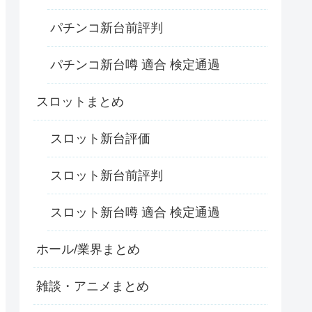
パチンコ新台前評判
パチンコ新台噂 適合 検定通過
スロットまとめ
スロット新台評価
スロット新台前評判
スロット新台噂 適合 検定通過
ホール/業界まとめ
雑談・アニメまとめ