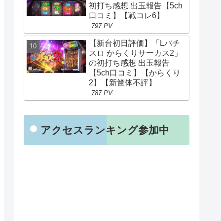
初打ち感想 出玉報告【5ch
口コミ】【戦コレ6】
797 PV
【新台初日評価】「Lパチ
スロ からくりサーカス2」
の初打ち感想 出玉報告
【5ch口コミ】【からくり
2】【新筐体不評】
787 PV
アクセスランキング参加中