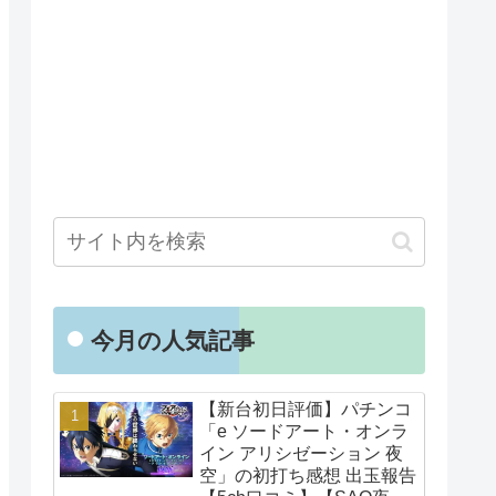
今月の人気記事
【新台初日評価】パチンコ
「e ソードアート・オンラ
イン アリシゼーション 夜
空」の初打ち感想 出玉報告