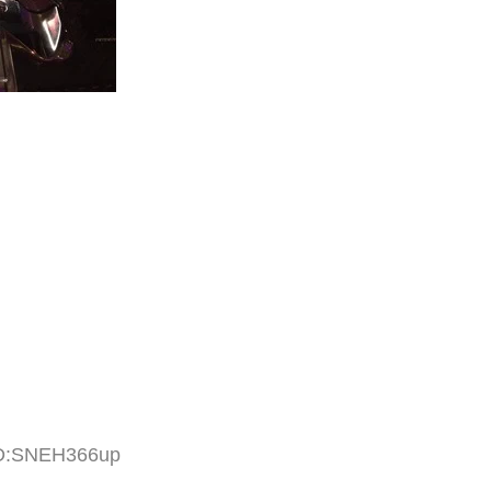
 ID:SNEH366up