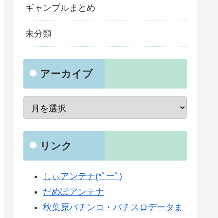
ギャンブルまとめ
未分類
アーカイブ
リンク
しぃアンテナ(*ﾟーﾟ)
だめぽアンテナ
秋葉原パチンコ・パチスロデータま