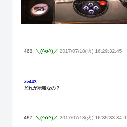
466:
＼(^o^)／
2017/07/18(火) 16:29:32.45
>>443
どれが示唆なの？
467:
＼(^o^)／
2017/07/18(火) 16:35:33.34