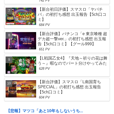
742 PV
【新台初日評価】スマスロ「ヤバチ
バ」の初打ち感想 出玉報告【5ch口コ
ミ】
684 PV
【新台評価】パチンコ「e 東京喰種 超
デカ超一撃ver.」の初打ち感想 出玉報
告【5ch口コミ】【グール999】
651 PV
【L戦国乙女4】『天地～祈りの花は舞
う～』暇なのでパート分けやってみた
628 PV
【新台評価】スマスロ「L南国育ち
SPECIAL」の初打ち感想 出玉報告
【5ch口コミ】
604 PV
【悲報】マツコ「あと10年もしないうち...