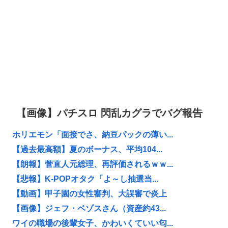
【画像】パチスロ 閃乱カグラでバグ報告
ホリエモン「面接でさ、納豆パックの薄い...
【過去最高額】夏のボーナス、平均104...
【朗報】菅直人元総理、再評価されるｗｗ...
【悲報】K-POPオタク「よ～し抽選当...
【動画】甲子園の女性審判、大誤審で炎上
【画像】ジェフ・ベゾスさん（資産約43...
ワイの職場の後輩女子、かわいくていい匂...