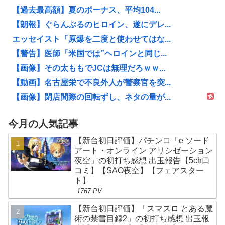
【過去最高額】夏のボーナス、平均104...
【朗報】ぐらんぶるのヒロイン、遂にデレ...
エッセイスト「原爆を二度と使わせてはな...
【警告】医師「米国では”ヘロインと同じ...
【画像】その太ももでJCは無理だろｗｗ...
【動画】名古屋栄で不良外人が警察官を突...
【画像】閉店間際の回転ずし、ネタの量が...
今月の人気記事
【新台初日評価】パチンコ「e ソード
アート・オンライン アリシゼーション
夜空」の初打ち感想 出玉報告【5ch口
コミ】【SAO夜空】【フェアスター
ト】
1767 PV
【新台初日評価】「スマスロ とある魔
術の禁書目録2」の初打ち感想 出玉報