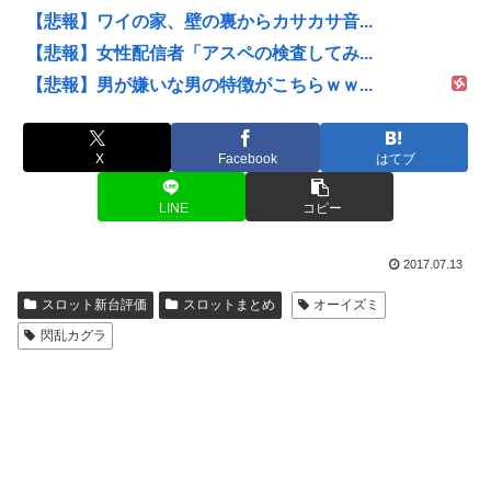
【悲報】ワイの家、壁の裏からカサカサ音...
【悲報】女性配信者「アスペの検査してみ...
【悲報】男が嫌いな男の特徴がこちらｗｗ...
X
Facebook
はてブ
LINE
コピー
2017.07.13
スロット新台評価
スロットまとめ
オーイズミ
閃乱カグラ