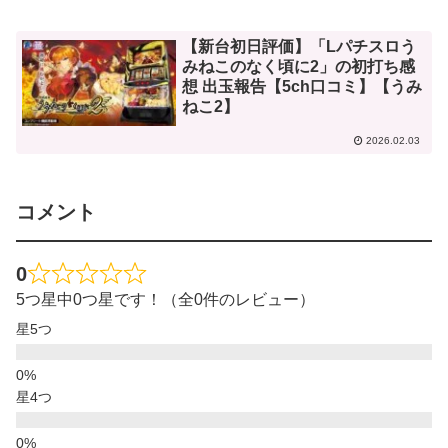
【新台初日評価】「Lパチスロう
みねこのなく頃に2」の初打ち感
想 出玉報告【5ch口コミ】【うみ
ねこ2】
2026.02.03
コメント
0
5つ星中0つ星です！（全0件のレビュー）
星5つ
星4つ