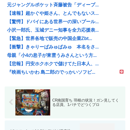
元ジャングルポケット斉藤被告「ディープ...
【速報】超かぐや姫さん、とんでもないス...
【驚愕】ドバイにある世界一の深いプール...
小沢一郎氏、玉城デニー知事を全力応援表...
【緊急】世界各地で販売の中国企業Zbt...
【衝撃】きゃりーぱみゅぱみゅ 本名をさ...
母親「小4の息子が東雲うみさんという方...
【悲報】円安ホクホクで儲けてた日本人、...
『映画ちいかわ 島二郎のでっかいソフビ...
CR南国育ち 羽根の状況！ガン見してく
る店員、1パチでどつくプロ