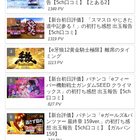
告【5ch口コミ】【とある2】
1349 PV
【新台初日評価】「スマスロ やじきた
道中記参る！」の初打ち感想 出玉報告
【5ch口コミ】
1319 PV
【e牙狼12黄金騎士極限】離席のタイ
ミング
1113 PV
【新台初日評価】パチンコ「eフィー
バー機動戦士ガンダムSEED クライマ
ックス」の初打ち感想 出玉報告【5ch
口コミ】
827 PV
【新台評価】パチンコ「eガールズ&パ
ンツァー 最終章 159ver.」の初打ち感
想 出玉報告【5ch口コミ】【ガルパン
159】