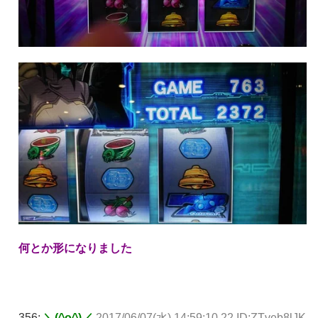
何とか形になりました
356:
＼(^o^)／
2017/06/07(水) 14:59:10.22 ID:ZTveb8lJK