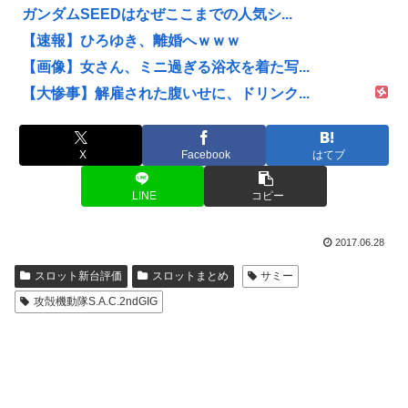
ガンダムSEEDはなぜここまでの人気シ...
【速報】ひろゆき、離婚へｗｗｗ
【画像】女さん、ミニ過ぎる浴衣を着た写...
【大惨事】解雇された腹いせに、ドリンク...
X
Facebook
はてブ
LINE
コピー
2017.06.28
スロット新台評価
スロットまとめ
サミー
攻殻機動隊S.A.C.2ndGIG