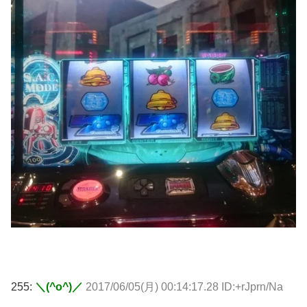
255:
＼(^o^)／
2017/06/05(月) 00:14:17.28 ID:+rJprn/Na