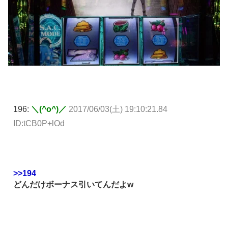
196:
＼(^o^)／
2017/06/03(土) 19:10:21.84
ID:tCB0P+lOd
>>194
どんだけボーナス引いてんだよw