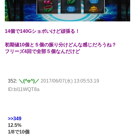
14個で140Gショボいけど頑張る！
初期値10個と５個の振り分けどんな感じだろうね？
フリーズ4回で全部５個なんだけど
352:
＼(^o^)／
2017/06/07(水) 13:05:53.19
ID:bI11WQT8a
>>349
12.5%
1/8で10個