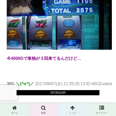
今4000Gで単独が３回来てるんだけど…
365:
＼(^o^)／
2017/06/07(水) 21:35:35.13 ID:46OZusted
SPONSOR
>>361
ホーム
検索
トップ
サイドバー
終了しました。