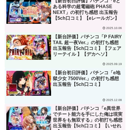
【新台初日評価】パチンコ「eと
ある科学の超電磁砲 PHASE
NEXT」の初打ち感想 出玉報告
【5ch口コミ】【eレールガン】
2025.10.06
【新台評価】パチンコ「P FAIRY
TAIL 超一夜Ver.」の初打ち感想
出玉報告【5ch口コミ】【フェア
リーテイル 】【デカヘソ】
2025.09.19
【新台初日評価】パチンコ「e地
獄少女 7500Ver.」の初打ち感想
出玉報告【5ch口コミ】
2025.12.08
【新台評価】パチンコ「e異世界
でチート能力を手にした俺は現実
世界をも無双する」の初打ち感想
出玉報告【5ch口コミ】【いせれ