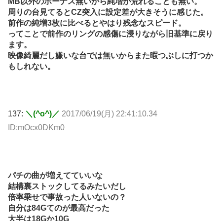
MB以外のボーナス無いから純増が荒れることも無い。
周りの台見てるとCZ突入に設定差が大きそうに感じた。
前作の純増3枚に比べるとやはり残念なスピード。
ってことで前作のリングの感傷に浸りながら旧基準に戻り
ます。
映像綺麗だし嫌いな台では無いからまた暇つぶしに打つか
もしれない。
137:
＼(^o^)／
2017/06/19(月) 22:41:10.34
ID:mOcx0DKm0
パチの曲が増えてていいな
結構裏ストックしてるみたいだし
倍率乗せで事故った人いないの？
自分は84Gてのが最高だった
大半は18Gか10G