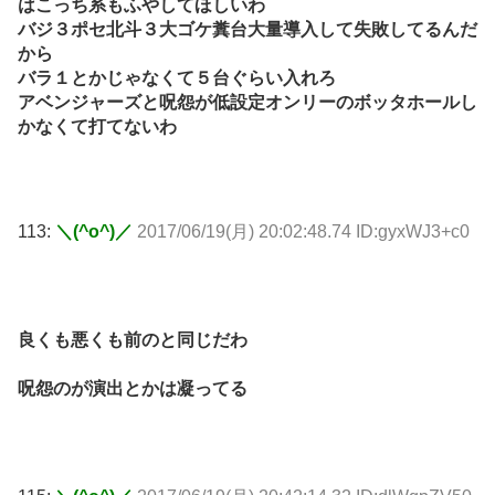
はこっち系もふやしてほしいわ
バジ３ポセ北斗３大ゴケ糞台大量導入して失敗してるんだ
から
バラ１とかじゃなくて５台ぐらい入れろ
アベンジャーズと呪怨が低設定オンリーのボッタホールし
かなくて打てないわ
113:
＼(^o^)／
2017/06/19(月) 20:02:48.74 ID:gyxWJ3+c0
良くも悪くも前のと同じだわ
呪怨のが演出とかは凝ってる