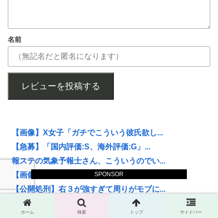
名前
レビューを投稿する
【画像】X女子「ガチでこういう彼氏欲し...
【急募】「国内評価:S、海外評価:G」...
報ステの気象予報士さん、こういうのでい...
【画像】スーパーで売ってるタコ焼き、日...
SPONSOR
【公開処刑】右３が強すぎて周りがモブに...
【悲報】在庫が山程ある状態で新米の収穫...
ホーム
検索
トップ
サイドバー
【悲報】女さん、熊本地震がきっかけで離...