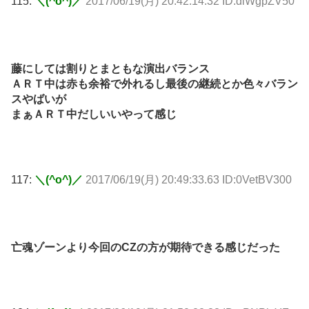
115:
＼(^o^)／
2017/06/19(月) 20:42:14.32 ID:dlWgpZV50
藤にしては割りとまともな演出バランス
ＡＲＴ中は赤も余裕で外れるし最後の継続とか色々バラン
スやばいが
まぁＡＲＴ中だしいいやって感じ
117:
＼(^o^)／
2017/06/19(月) 20:49:33.63 ID:0VetBV300
亡魂ゾーンより今回のCZの方が期待できる感じだった