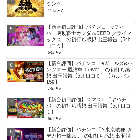
ミング
1123 PV
【新台初日評価】パチンコ「eフィー
バー機動戦士ガンダムSEED クライマ
ックス」の初打ち感想 出玉報告【5ch
口コミ】
843 PV
【新台評価】パチンコ「eガールズ&パ
ンツァー 最終章 159ver.」の初打ち感
想 出玉報告【5ch口コミ】【ガルパン
159】
745 PV
【新台初日評価】スマスロ「ヤバチ
バ」の初打ち感想 出玉報告【5ch口コ
ミ】
687 PV
【新台評価】パチンコ「e 東京喰種 超
デカ超一撃ver.」の初打ち感想 出玉報