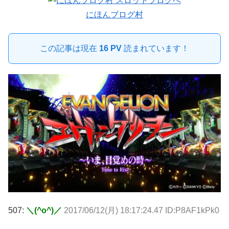
にほんブログ村
この記事は現在
16 PV
読まれています！
507:
＼(^o^)／
2017/06/12(月) 18:17:24.47 ID:P8AF1kPk0