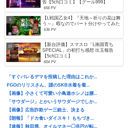
告【5ch口コミ】【グール999】
656 PV
【L戦国乙女4】『天地～祈りの花は舞
う～』暇なのでパート分けやってみた
636 PV
【新台評価】スマスロ「L南国育ち
SPECIAL」の初打ち感想 出玉報告
【5ch口コミ】
604 PV
「すぐバレるデマを投稿した理由はこれか...
FGOのリリスさん、謎のSKB水着を着...
【画像】小さくて可愛い小鳥遊ホシノは腰...
「サウダージ」とかいうサウダージでしか...
【画像】広告詐欺ゲー三銃士、決まる
【朗報】「ドカ食いダイスキ！ もちづき...
【速報】秋田県、オイルマネー◯兆円が転...