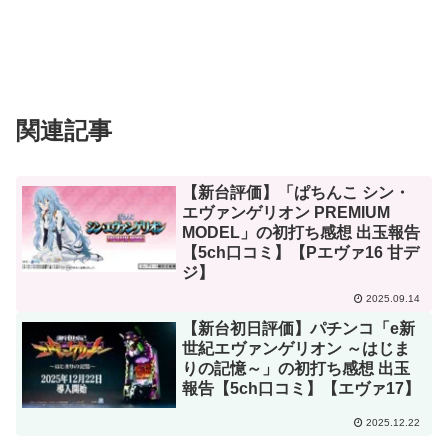
関連記事
【新台評価】「ぱちんこ シン・
エヴァンゲリオン PREMIUM
MODEL」の初打ち感想 出玉報告
【5ch口コミ】【Pエヴァ16 甘デ
ジ】
2025.09.14
【新台初日評価】パチンコ「e新
世紀エヴァンゲリオン ～はじま
りの記憶～」の初打ち感想 出玉
報告【5ch口コミ】【エヴァ17】
2025.12.22