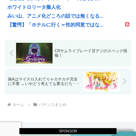
ホワイトロリータ擬人化
みい山、アニメ化どころの話では無くなる...
【驚愕】「ホテルに行く＝性的同意ではな...
CRサムライブレード甘デジのスペック情
報！
偽Aはマイスロ入れてりゃカチカチ完全
に不要 ←いやどう考えても要るだろ・・
ホーム
パチンコまとめ
SPONSOR