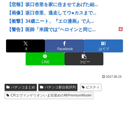
【悲報】坂口杏里を家に住ませてあげた結...
【画像】坂口杏里、逃走してウ●カスまで...
【衝撃】34歳ニート、『エロ漫画』で人...
【警告】医師「米国では”ヘロインと同じ...
X
Facebook
はてブ
LINE
コピー
2017.06.15
パチンコまとめ
パチンコ新台前評判
ビスティ
CRエヴァンゲリオンいま目覚めの時PremiumModel