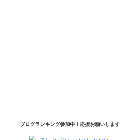
ブログランキング参加中！応援お願いします