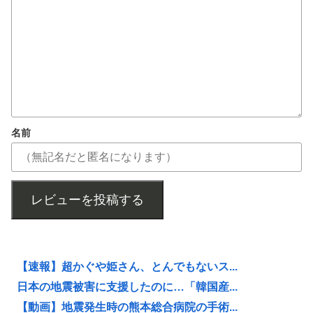
名前
レビューを投稿する
【速報】超かぐや姫さん、とんでもないス...
日本の地震被害に支援したのに…「韓国産...
【動画】地震発生時の熊本総合病院の手術...