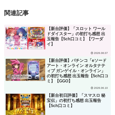
関連記事
【新台評価】「スロット ワール
ドダイスター」の初打ち感想 出
玉報告【5ch口コミ】【ワーダ
イ】
2026.08.07
【新台評価】パチンコ「eソード
アート・オンライン オルタナテ
ィブ ガンゲイル・オンライン」
の初打ち感想 出玉報告【5ch口コ
ミ】【GGO】
2026.06.10
【新台初日評価】「スマスロ 秘
宝伝」の初打ち感想 出玉報告
【5ch口コミ】