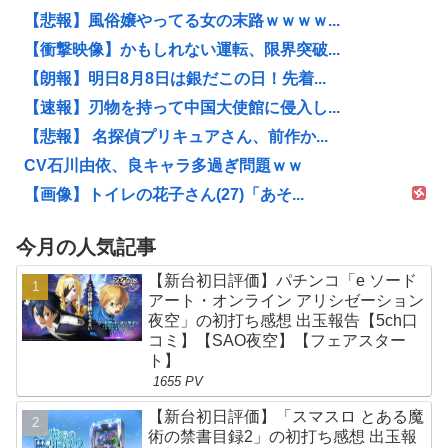
【悲報】風俗嬢やってる女の末路ｗｗｗｗ...
【衝撃映像】かもしれない運転、限界突破...
【朗報】明日8月8日は銀だこの日！先着...
【速報】刃物を持って中国大使館に侵入し...
【悲報】 名探偵プリキュアさん、前作か...
CV石川由依、良キャラ多過ぎ問題ｗｗ
【画像】トイレの花子さん(27)「あそ...
今月の人気記事
【新台初日評価】パチンコ「e ソード
アート・オンライン アリシゼーション
夜空」の初打ち感想 出玉報告【5ch口
コミ】【SAO夜空】【フェアスター
ト】
1655 PV
【新台初日評価】「スマスロ とある魔
術の禁書目録2」の初打ち感想 出玉報