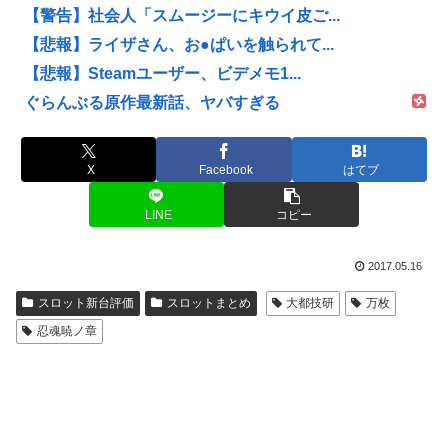
【警告】社会人「スムージーにキウイ皮ご...
【悲報】ライザさん、お●ぱいを触られて...
【悲報】Steamユーザー、ビデメモ1...
ぐらんぶる原作最新話、ヤバすぎる
X
Facebook
はてブ
LINE
コピー
2017.05.16
スロット新台評価
スロットまとめ
大都技研
万枚
忍魂暁ノ章