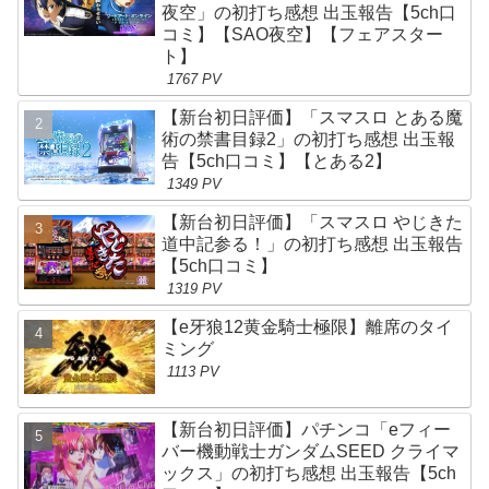
夜空」の初打ち感想 出玉報告【5ch口
コミ】【SAO夜空】【フェアスター
ト】
1767 PV
【新台初日評価】「スマスロ とある魔
術の禁書目録2」の初打ち感想 出玉報
告【5ch口コミ】【とある2】
1349 PV
【新台初日評価】「スマスロ やじきた
道中記参る！」の初打ち感想 出玉報告
【5ch口コミ】
1319 PV
【e牙狼12黄金騎士極限】離席のタイ
ミング
1113 PV
【新台初日評価】パチンコ「eフィー
バー機動戦士ガンダムSEED クライマ
ックス」の初打ち感想 出玉報告【5ch