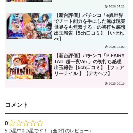
2026.04.21
【新台評価】パチンコ「e異世界
でチート能力を手にした俺は現実
世界をも無双する」の初打ち感想
出玉報告【5ch口コミ】【いせれ
べ】
2026.02.03
【新台評価】パチンコ「P FAIRY
TAIL 超一夜Ver.」の初打ち感想
出玉報告【5ch口コミ】【フェア
リーテイル 】【デカヘソ】
2025.09.19
コメント
0
5つ星中0つ星です！（全0件のレビュー）