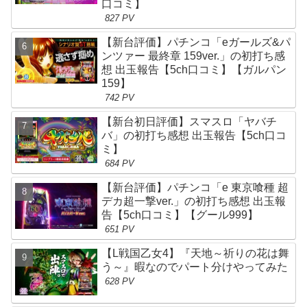
口コミ】
827 PV
【新台評価】パチンコ「eガールズ&パ
ンツァー 最終章 159ver.」の初打ち感
想 出玉報告【5ch口コミ】【ガルパン
159】
742 PV
【新台初日評価】スマスロ「ヤバチ
バ」の初打ち感想 出玉報告【5ch口コ
ミ】
684 PV
【新台評価】パチンコ「e 東京喰種 超
デカ超一撃ver.」の初打ち感想 出玉報
告【5ch口コミ】【グール999】
651 PV
【L戦国乙女4】『天地～祈りの花は舞
う～』暇なのでパート分けやってみた
628 PV