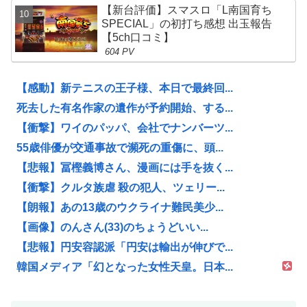
【新台評価】スマスロ「L南国育ち
SPECIAL」の初打ち感想 出玉報告
【5ch口コミ】
604 PV
【感動】新テニスの王子様、本日で最終回...
死去した有名作家の遺作が予約開始、する...
【衝撃】ワイのパッパ、会社でナンバーツ...
55歳俳優が交通事故で瀕死の重傷に、頭...
【悲報】冨樫義博さん、漫画には手を抜く...
【衝撃】クルタ族虐 殺の犯人、ツェリー...
【朗報】あの13歳のウクライナ難民美少...
【画像】のんさん(33)のちょうどいい...
【悲報】円安容認派「円安は輸出が伸びで...
韓国メディア「幻となった女性天皇。日本...