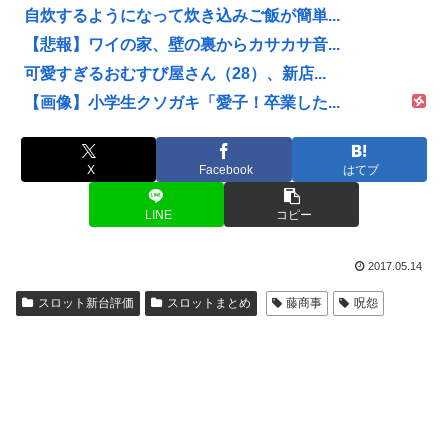
自炊するようになって炊き込みご飯が簡単...
【悲報】ワイの家、壁の裏からカサカサ音...
可愛すぎるおむすび屋さん（28）、新店...
【画像】小学生クソガキ「愛子！卒業した...
X
Facebook
はてブ
LINE
コピー
2017.05.14
スロット新台評価
スロットまとめ
藤商事
呪怨