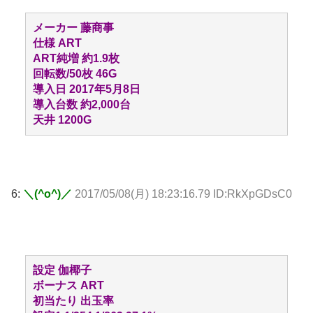
メーカー 藤商事
仕様 ART
ART純増 約1.9枚
回転数/50枚 46G
導入日 2017年5月8日
導入台数 約2,000台
天井 1200G
6:
＼(^o^)／
2017/05/08(月) 18:23:16.79 ID:RkXpGDsC0
設定 伽椰子
ボーナス ART
初当たり 出玉率