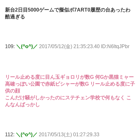
新台2日目5000ゲームで擬似ボ7ART0履歴の台あったわ
酷過ぎる
109:
＼(^o^)／
2017/05/12(金) 21:35:23.40 ID:N6ltqJPbr
リール止める度に目ん玉ギョロリが数G 何Gか黒猫ミャー
高確っぽい公園で赤紙ビシャーが数G リール止める度に子
供の顔
こんだけ騒がしかったのにステチェン学校で何もなく こ
んなんばっかし
112:
＼(^o^)／
2017/05/13(土) 01:27:29.33