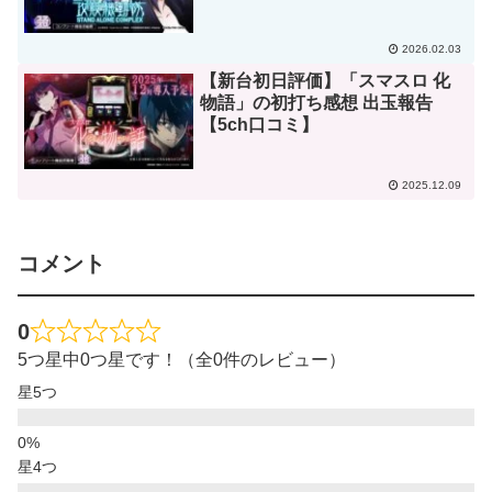
2026.02.03
【新台初日評価】「スマスロ 化
物語」の初打ち感想 出玉報告
【5ch口コミ】
2025.12.09
コメント
0
5つ星中0つ星です！（全0件のレビュー）
星5つ
星4つ