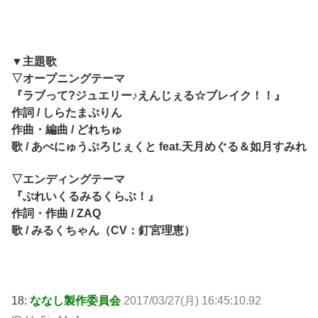
▼主題歌
▽オープニングテーマ
『ラブって?ジュエリー♪えんじぇる☆ブレイク！！』
作詞 / しらたまぷりん
作曲・編曲 / どれちゅ
歌 / あべにゅうぷろじぇくと feat.天月めぐる＆如月すみれ
▽エンディングテーマ
『ぶれいくるみるくらぶ！』
作詞・作曲 / ZAQ
歌 / みるくちゃん（CV：釘宮理恵）
18:
ななし製作委員会
2017/03/27(月) 16:45:10.92