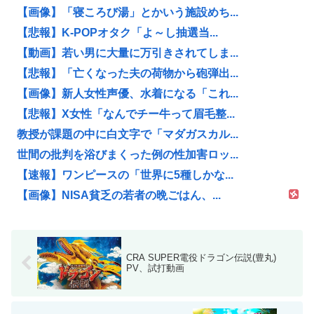
【画像】「寝ころび湯」とかいう施設めち...
【悲報】K-POPオタク「よ～し抽選当...
【動画】若い男に大量に万引きされてしま...
【悲報】「亡くなった夫の荷物から砲弾出...
【画像】新人女性声優、水着になる「これ...
【悲報】X女性「なんでチー牛って眉毛整...
教授が課題の中に白文字で「マダガスカル...
世間の批判を浴びまくった例の性加害ロッ...
【速報】ワンピースの「世界に5種しかな...
【画像】NISA貧乏の若者の晩ごはん、...
CRA SUPER電役ドラゴン伝説(豊丸)
PV、試打動画