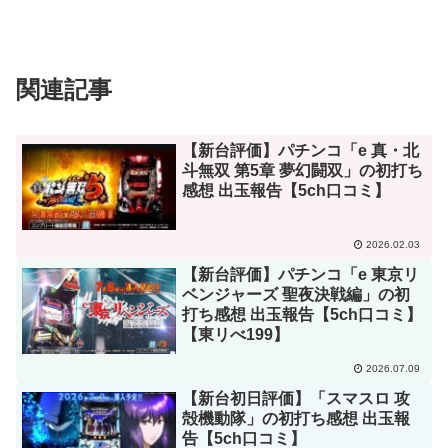
関連記事
【新台評価】パチンコ「e 真・北
斗無双 第5章 夢幻闘双」の初打ち
感想 出玉報告【5ch口コミ】
2026.02.03
【新台評価】パチンコ「e 東京リ
ベンジャーズ 聖夜決戦編」の初
打ち感想 出玉報告【5ch口コミ】
【東リべ199】
2026.07.09
【新台初日評価】「スマスロ 攻
殻機動隊」の初打ち感想 出玉報
告【5ch口コミ】