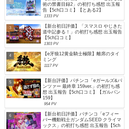
術の禁書目録2」の初打ち感想 出玉報
告【5ch口コミ】【とある2】
1333 PV
【新台初日評価】「スマスロ やじきた
道中記参る！」の初打ち感想 出玉報告
【5ch口コミ】
1303 PV
【e牙狼12黄金騎士極限】離席のタイ
ミング
1117 PV
【新台評価】パチンコ「eガールズ&パ
ンツァー 最終章 159ver.」の初打ち感
想 出玉報告【5ch口コミ】【ガルパン
159】
954 PV
【新台初日評価】パチンコ「eフィー
バー機動戦士ガンダムSEED クライマ
ックス」の初打ち感想 出玉報告【5ch