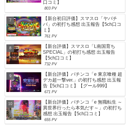
口コミ】
803 PV
【新台初日評価】スマスロ「ヤバチ
バ」の初打ち感想 出玉報告【5ch口コ
ミ】
761 PV
【新台評価】スマスロ「L南国育ち
SPECIAL」の初打ち感想 出玉報告
【5ch口コミ】
732 PV
【新台評価】パチンコ「e 東京喰種 超
デカ超一撃ver.」の初打ち感想 出玉報
告【5ch口コミ】【グール999】
671 PV
【新台評価】パチンコ「e 無職転生 ～
異世界行ったら本気だす～」の初打ち
感想 出玉報告【5ch口コミ】
655 PV