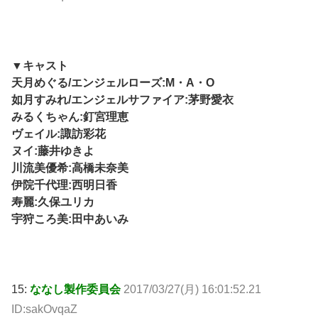
▼キャスト
天月めぐる/エンジェルローズ:M・A・O
如月すみれ/エンジェルサファイア:茅野愛衣
みるくちゃん:釘宮理恵
ヴェイル:諏訪彩花
ヌイ:藤井ゆきよ
川流美優希:高橋未奈美
伊院千代理:西明日香
寿麗:久保ユリカ
宇狩ころ美:田中あいみ
15:
ななし製作委員会
2017/03/27(月) 16:01:52.21
ID:sakOvqaZ