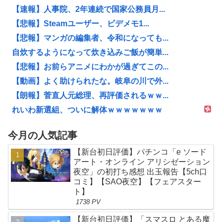
【速報】人事院、2年連続で国家公務員月...
【悲報】Steamユーザー、ビデメモ1...
【悲報】マンガの編集者、令和になっても...
自炊するようになって炊き込みご飯が簡単...
【悲報】お前らアニメにわかが過ぎてこの...
【動画】よく助けられたな。岐阜の川で外...
【朗報】菅直人元総理、再評価されるｗｗ...
れいわ新選組、ついに解体ｗｗｗｗｗｗｗ
今月の人気記事
【新台初日評価】パチンコ「e ソード
アート・オンライン アリシゼーション
夜空」の初打ち感想 出玉報告【5ch口
コミ】【SAO夜空】【フェアスター
ト】
1738 PV
【新台初日評価】「スマスロ とある魔