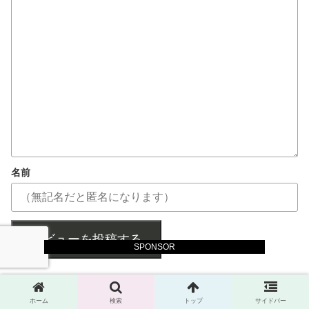
名前
レビューを投稿する
SPONSOR
ホーム
検索
トップ
サイドバー
【悲報】食用コオロギの会社、インターネ...