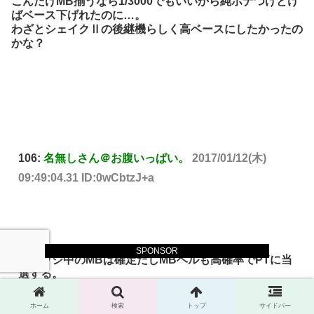
こんだけMB揃うなら1/3000でもいいから純ボナつけとけ
ばベース下げれたのに…。
わざとシェイクⅡの後継機らしく高ベースにしたかったの
かな？
106:
名無しさん＠お腹いっぱい。
2017/01/12(木)
09:49:04.31 ID:0wCbtzJ+a
>>104
SPONSOR
ジャッジ中のMBは確定だしMBベルも高確率でPTに当
選する。
MB優遇ゲーだから楽しいんじゃないかな。
ホーム
検索
トップ
サイドバー