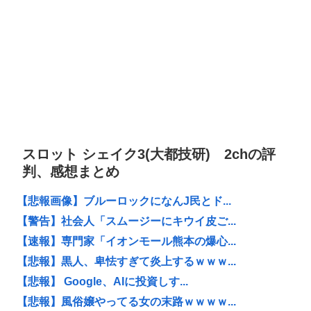
スロット シェイク3(大都技研) 2chの評
判、感想まとめ
【悲報画像】ブルーロックになんJ民とド...
【警告】社会人「スムージーにキウイ皮ご...
【速報】専門家「イオンモール熊本の爆心...
【悲報】黒人、卑怯すぎて炎上するｗｗｗ...
【悲報】 Google、AIに投資しす...
【悲報】風俗嬢やってる女の末路ｗｗｗｗ...