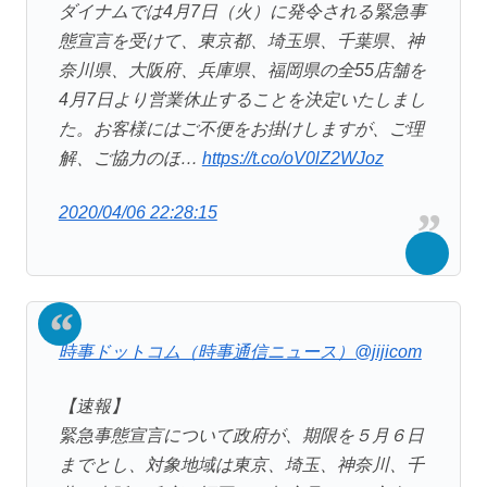
ダイナムでは4月7日（火）に発令される緊急事
態宣言を受けて、東京都、埼玉県、千葉県、神
奈川県、大阪府、兵庫県、福岡県の全55店舗を
4月7日より営業休止することを決定いたしまし
た。お客様にはご不便をお掛けしますが、ご理
解、ご協力のほ…
https://t.co/oV0lZ2WJoz
2020/04/06 22:28:15
時事ドットコム（時事通信ニュース）
@jijicom
【速報】
緊急事態宣言について政府が、期限を５月６日
までとし、対象地域は東京、埼玉、神奈川、千