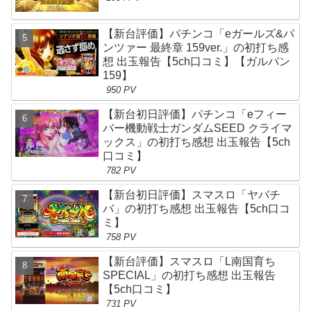
【新台評価】パチンコ「eガールズ&パ
ンツァー 最終章 159ver.」の初打ち感
想 出玉報告【5ch口コミ】【ガルパン
159】
950 PV
【新台初日評価】パチンコ「eフィー
バー機動戦士ガンダムSEED クライマ
ックス」の初打ち感想 出玉報告【5ch
口コミ】
782 PV
【新台初日評価】スマスロ「ヤバチ
バ」の初打ち感想 出玉報告【5ch口コ
ミ】
758 PV
【新台評価】スマスロ「L南国育ち
SPECIAL」の初打ち感想 出玉報告
【5ch口コミ】
731 PV