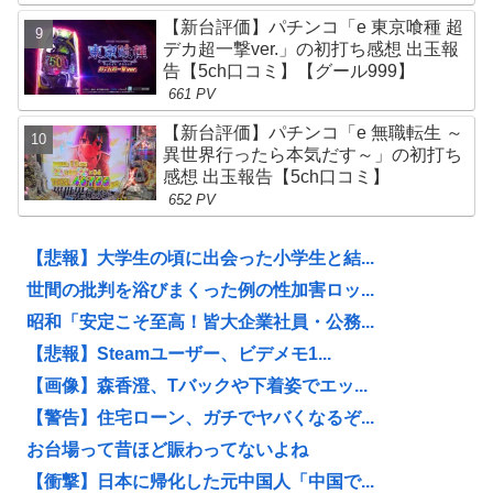
【新台評価】パチンコ「e 東京喰種 超
デカ超一撃ver.」の初打ち感想 出玉報
告【5ch口コミ】【グール999】
661 PV
【新台評価】パチンコ「e 無職転生 ～
異世界行ったら本気だす～」の初打ち
感想 出玉報告【5ch口コミ】
652 PV
【悲報】大学生の頃に出会った小学生と結...
世間の批判を浴びまくった例の性加害ロッ...
昭和「安定こそ至高！皆大企業社員・公務...
【悲報】Steamユーザー、ビデメモ1...
【画像】森香澄、Tバックや下着姿でエッ...
【警告】住宅ローン、ガチでヤバくなるぞ...
お台場って昔ほど賑わってないよね
【衝撃】日本に帰化した元中国人「中国で...