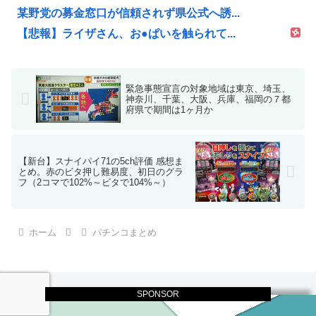
某野党の募金窓口が信頼されず県公式へ誘...
【悲報】ライザさん、お●ぱいを触られて...
緊急事態宣言の対象地域は東京、埼玉、
神奈川、千葉、大阪、兵庫、福岡の７都
府県で期間は1ヶ月か
【新台】スナイパイ71の5ch評価 感想ま
とめ。赤のビタ押し難易度、初日のグラ
フ（2コマで102%～ビタで104%～）
ホーム
パチンコまとめ
SPONSOR