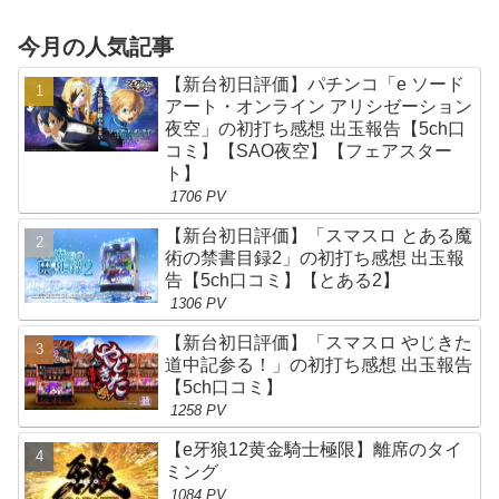
今月の人気記事
【新台初日評価】パチンコ「e ソード
アート・オンライン アリシゼーション
夜空」の初打ち感想 出玉報告【5ch口
コミ】【SAO夜空】【フェアスター
ト】
1706 PV
【新台初日評価】「スマスロ とある魔
術の禁書目録2」の初打ち感想 出玉報
告【5ch口コミ】【とある2】
1306 PV
【新台初日評価】「スマスロ やじきた
道中記参る！」の初打ち感想 出玉報告
【5ch口コミ】
1258 PV
【e牙狼12黄金騎士極限】離席のタイ
ミング
1084 PV