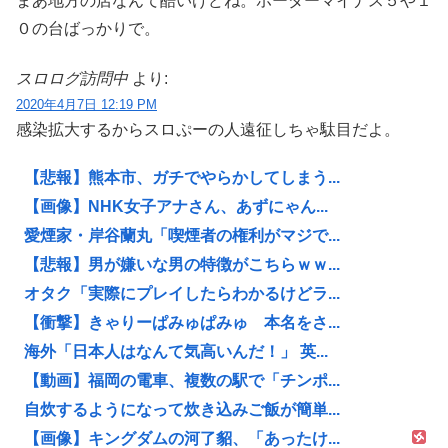
まあ地方の店なんて酷いけどね。ホーダーマイナス５や１
０の台ばっかりで。
スロログ訪問中
より:
2020年4月7日 12:19 PM
感染拡大するからスロぷーの人遠征しちゃ駄目だよ。
【悲報】熊本市、ガチでやらかしてしまう...
【画像】NHK女子アナさん、あずにゃん...
愛煙家・岸谷蘭丸「喫煙者の権利がマジで...
【悲報】男が嫌いな男の特徴がこちらｗｗ...
オタク「実際にプレイしたらわかるけどラ...
【衝撃】きゃりーぱみゅぱみゅ 本名をさ...
海外「日本人はなんて気高いんだ！」 英...
【動画】福岡の電車、複数の駅で「チンポ...
自炊するようになって炊き込みご飯が簡単...
【画像】キングダムの河了貂、「あったけ...