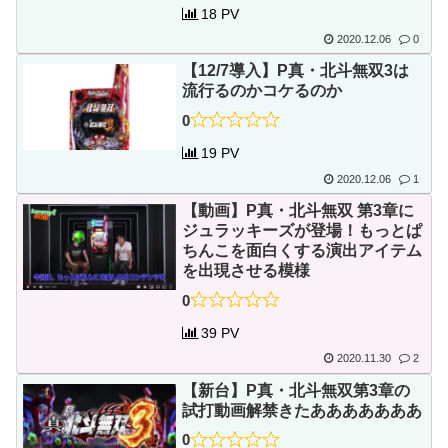
18 PV
2020.12.06
0
【12/7導入】P真・北斗無双3は
流行るのかコケるのか
0
19 PV
2020.12.06
1
【動画】P真・北斗無双 第3章に
ジュラッキーズが登場！もっとぱ
ちんこを面白くする演出アイテム
を出現させる模様
0
39 PV
2020.11.30
2
【新台】P真・北斗無双第3章の
試打動画解禁きたあああああああ
0