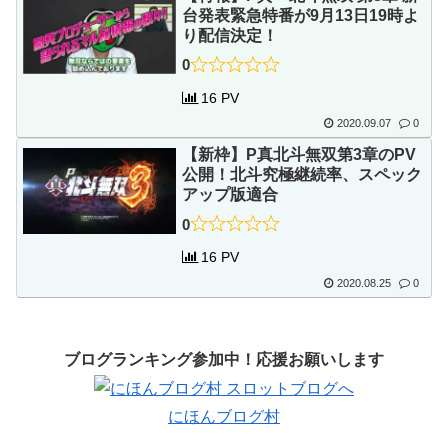
台発表緊急特番が9月13日19時よ
り配信決定！
0
16 PV
2020.09.07
0
【新枠】P真北斗無双第3章のPV
公開！北斗究極継続率、スペック
アップ版適合
0
16 PV
2020.08.25
0
ブログランキング参加中！応援お願いします
にほんブログ村