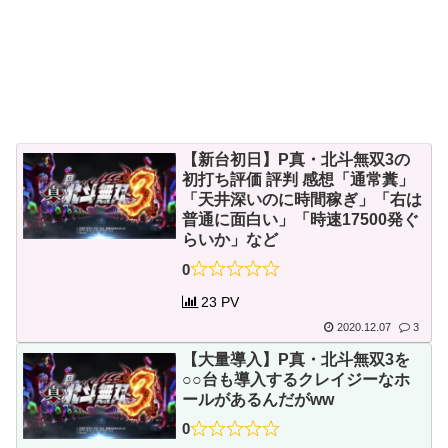
【新台初日】P真・北斗無双3の
初打ち評価 評判 感想「通常糞」
「天井深いのに時間稼ぎ」「右は
普通に面白い」「時速17500発ぐ
らいか」など
0
23 PV
2020.12.07
3
【大量導入】P真・北斗無双3を
○○台も導入するクレイジーなホ
ールがあるんだがww
0