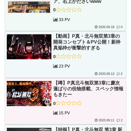
ア、右上がださいwww
0
33 PV
2020.09.18
0
【動画】P真・北斗無双第3章の
開発コンセプト＆PV公開！新枠
真焔枠が衝撃的すぎる
0
23 PV
2020.09.13
2
【噂】P真北斗無双第3章に慶次
蓮ばりの役物搭載、スペック情報
もきたー
0
15 PV
2020.09.11
2
【特報】P真・北斗無双 第3章 新