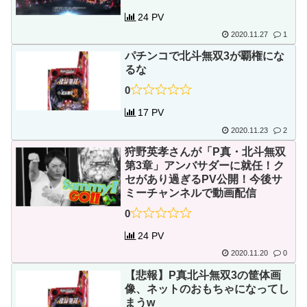
24 PV
2020.11.27
1
パチンコで北斗無双3が覇権にな
るな
0
17 PV
2020.11.23
2
狩野英孝さんが「P真・北斗無双
第3章」アンバサダーに就任！ク
セがあり過ぎるPV公開！今後サ
ミーチャンネルで動画配信
0
24 PV
2020.11.20
0
【悲報】P真北斗無双3の筐体画
像、ネットのおもちゃになってし
まうw