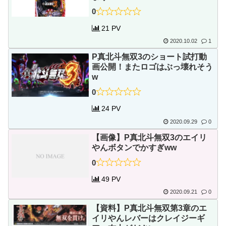
0
21 PV
2020.10.02
1
P真北斗無双3のショート試打動
画公開！またロゴはぶっ壊れそう
w
0
24 PV
2020.09.29
0
【画像】P真北斗無双3のエイリ
やんボタンでかすぎww
0
49 PV
2020.09.21
0
【資料】P真北斗無双第3章のエ
イリやんレバーはクレイジーギ