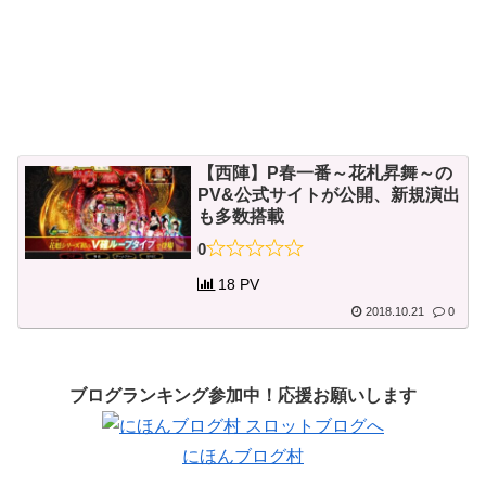
【西陣】P春一番～花札昇舞～の
PV&公式サイトが公開、新規演出
も多数搭載
0
18 PV
2018.10.21
0
ブログランキング参加中！応援お願いします
にほんブログ村