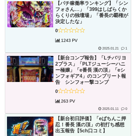
【パチ稼働率ランキング】「シン
フォさん…」「399はしばらくか
らくりの独壇場」「番長の覇権が
決定したな」
0
1243 PV
2025.01.21
1
【新台コンプ報告】「Lチバリヨ
2プラス」「PLTジューシーハニ
ー極嬢」「e番長 漢の頂」「eシ
ンフォギア4」のコンプリート報
告 シンフォ一撃コンプ
0
263 PV
2025.01.11
0
【新台初日評価】「eぱちんこ押
忍！番長 漢の頂」の初打ち感想
出玉報告【5ch口コミ】