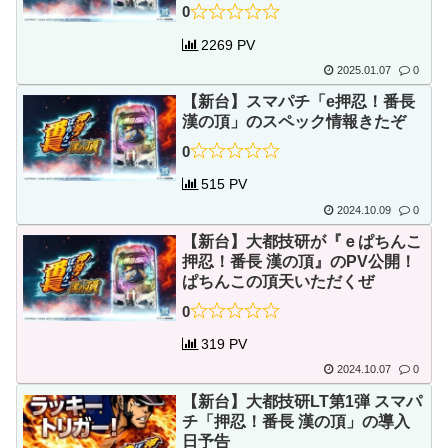
0
2269 PV
2025.01.07
0
【新台】スマパチ「e押忍！番長
漢の頂」のスペック情報きたぞ
0
515 PV
2024.10.09
0
【新台】大都技研が『ｅぱちんこ
押忍！番長 漢の頂』のPV公開！
ぱちんこの頂天いただくぜ
0
319 PV
2024.10.07
0
【新台】大都技研LT第1弾 スマパ
チ「押忍！番長 漢の頂」の導入
日予告