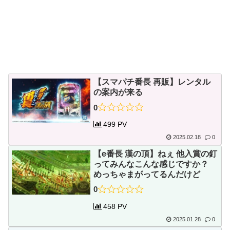
【スマパチ番長 再販】レンタル
の案内が来る
0
499 PV
2025.02.18
0
【e番長 漢の頂】ねぇ 他入賞の釘
ってみんなこんな感じですか？
めっちゃまがってるんだけど
0
458 PV
2025.01.28
0