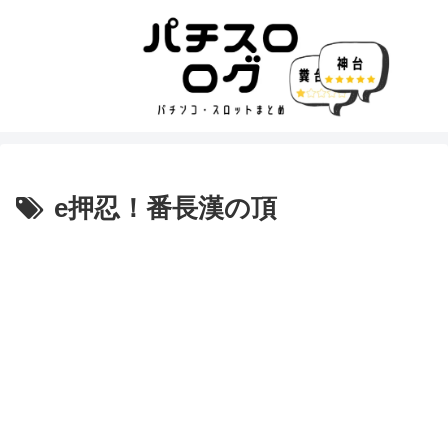
e押忍！番長漢の頂