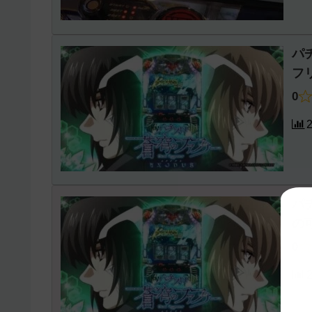
パ
フ
0
パ
の
0