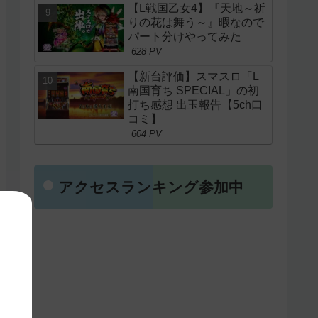
【L戦国乙女4】『天地～祈
りの花は舞う～』暇なので
パート分けやってみた
628 PV
【新台評価】スマスロ「L
南国育ち SPECIAL」の初
打ち感想 出玉報告【5ch口
コミ】
604 PV
アクセスランキング参加中