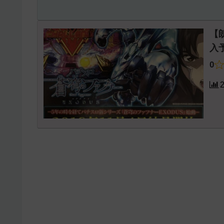
【
入
0