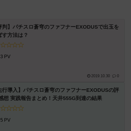
評判】パチスロ蒼穹のファフナーEXODUSで出玉を
ばす方法は？
23 PV
2019.10.30
0
先行導入】パチスロ蒼穹のファフナーEXODUSの評
 感想 実践報告まとめ！天井555G到達の結果
25 PV