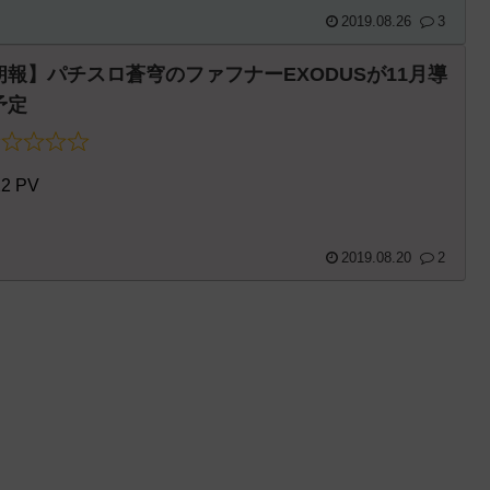
2019.08.26
3
朗報】パチスロ蒼穹のファフナーEXODUSが11月導
予定
22 PV
2019.08.20
2