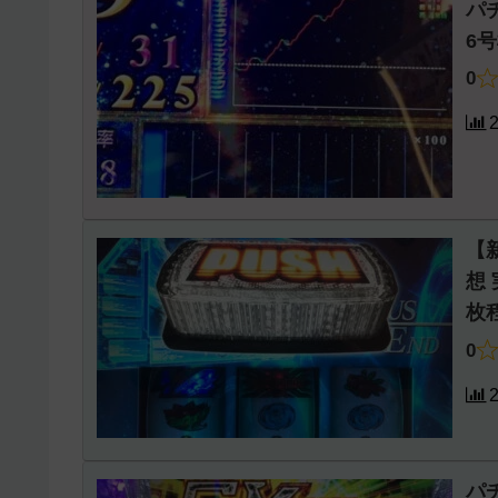
パ
6
0
【
想
枚
0
パ