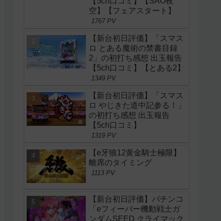
【5ch口コミ】【SAO夜
空】【フェアスタート】
1767 PV
【新台初日評価】「スマス
ロ とある魔術の禁書目録
2」の初打ち感想 出玉報告
【5ch口コミ】【とある2】
1349 PV
【新台初日評価】「スマス
ロ やじきた道中記参る！」
の初打ち感想 出玉報告
【5ch口コミ】
1319 PV
【e牙狼12黄金騎士極限】
離席のタイミング
1113 PV
【新台初日評価】パチンコ
「eフィーバー機動戦士ガ
ンダムSEED クライマック