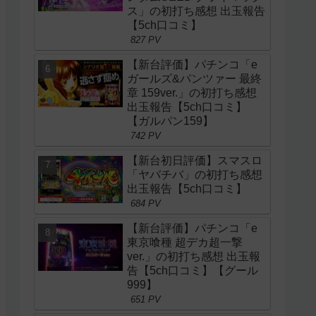
ス」の初打ち感想 出玉報告
【5ch口コミ】
827 PV
【新台評価】パチンコ「e
ガールズ&パンツァー 最終
章 159ver.」の初打ち感想
出玉報告【5ch口コミ】
【ガルパン159】
742 PV
【新台初日評価】スマスロ
「ヤバチバ」の初打ち感想
出玉報告【5ch口コミ】
684 PV
【新台評価】パチンコ「e
東京喰種 超デカ超一撃
ver.」の初打ち感想 出玉報
告【5ch口コミ】【グール
999】
651 PV