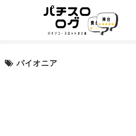
パイオニア