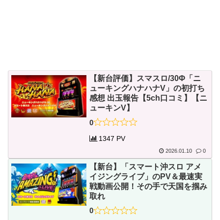
【新台評価】スマスロ/30Φ「ニ
ューキングハナハナV」の初打ち
感想 出玉報告【5ch口コミ】【ニ
ューキンV】
0
1347 PV
2026.01.10
0
【新台】「スマート沖スロ アメ
イジングライブ」のPV＆最速実
戦動画公開！その手で天国を掴み
取れ
0