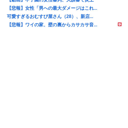
【悲報】女性「男への最大ダメージはこれ...
可愛すぎるおむすび屋さん（28）、新店...
【悲報】ワイの家、壁の裏からカサカサ音...