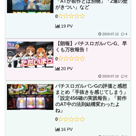
「ATが前作とは別物」「2連の壁
がきつい」など
0
19 PV
2019.07.12
4
【朗報】パチスロガルパンG、早
くも万枚報告！
0
20 PV
2019.07.10
0
パチスロガルパンGの評価と感想
まとめ「手抜きを感じてしまう」
「設定456確の実践報告」「前作
のAT中の法則結構変わったよ
ね」
0
16 PV