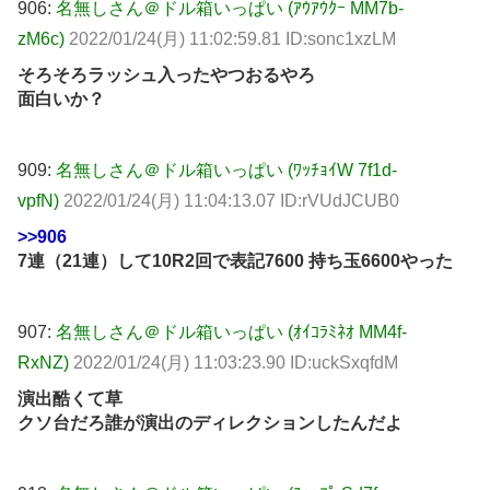
906:
名無しさん＠ドル箱いっぱい (ｱｳｱｳｸｰ MM7b-
zM6c)
2022/01/24(月) 11:02:59.81 ID:sonc1xzLM
そろそろラッシュ入ったやつおるやろ
面白いか？
909:
名無しさん＠ドル箱いっぱい (ﾜｯﾁｮｲW 7f1d-
vpfN)
2022/01/24(月) 11:04:13.07 ID:rVUdJCUB0
>>906
7連（21連）して10R2回で表記7600 持ち玉6600やった
907:
名無しさん＠ドル箱いっぱい (ｵｲｺﾗﾐﾈｵ MM4f-
RxNZ)
2022/01/24(月) 11:03:23.90 ID:uckSxqfdM
演出酷くて草
クソ台だろ誰が演出のディレクションしたんだよ