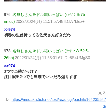
976:
名無しさん＠ドル箱いっぱい (ｵｯﾍﾟｹ Sr7b-
nmoJ)
2022/01/24(月) 11:51:57.48 ID:IA7kIez+r
>>974
初春の生首持ってる佐天さん好きだわ
978:
名無しさん＠ドル箱いっぱい (ﾜｯﾁｮｲW 5fc5-
26bp)
2022/01/24(月) 11:53:01.67 ID:r8S4UMgS0
>>974
3つで当確だっけ？
注目演出2つでも当確でいいだろ煽りすぎ
元ス
レ:
https://medaka.5ch.net/test/read.cgi/pachik/164235547
3/