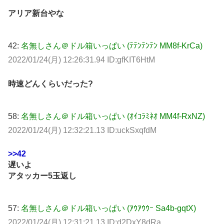
アリア新台やな
42:
名無しさん＠ドル箱いっぱい (ﾃﾃﾝﾃﾝﾃﾝ MM8f-KrCa)
2022/01/24(月) 12:26:31.94 ID:gfKIT6HtM
時速どんくらいだった?
58:
名無しさん＠ドル箱いっぱい (ｵｲｺﾗﾐﾈｵ MM4f-RxNZ)
2022/01/24(月) 12:32:21.13 ID:uckSxqfdM
>>42
遅いよ
アタッカー5玉返し
57:
名無しさん＠ドル箱いっぱい (ｱｳｱｳｳｰ Sa4b-gqtX)
2022/01/24(月) 12:31:21.13 ID:d2DxY8dRa