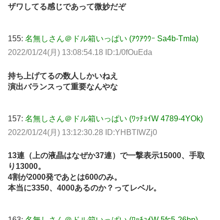
ザワしてる感じであって微妙だぞ
155:
名無しさん＠ドル箱いっぱい (ｱｳｱｳｳｰ Sa4b-TmIa)
2022/01/24(月) 13:08:54.18 ID:1/0fOuEda
持ち上げてるの数人しかいねえ
演出バランスって重要なんやな
157:
名無しさん＠ドル箱いっぱい (ﾜｯﾁｮｲW 4789-4YOk)
2022/01/24(月) 13:12:30.28 ID:YHBTIWZj0
13連（上の液晶はなぜか37連）で一撃表示15000、手取
り13000。
4割が2000発であとは600のみ。
本当に3350、4000あるのか？ってレベル。
163:
名無しさん＠ドル箱いっぱい (ﾜｯﾁｮｲW 5fc5-26bp)