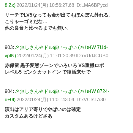
8IZx)
2022/01/24(月) 10:56:27.68 ID:LMA6BPycd
リーチでLV5なっても金が出てもぽんぽん外れる。
こりゃーゴミだな…
他の良台と比べるまでも無い。
903:
名無しさん＠ドル箱いっぱい (ﾜｯﾁｮｲW 7f1d-
vpfN)
2022/01/24(月) 11:01:20.39 ID:rVUdJCUB0
赤保留 黒子変態ゾーンでいろいろ VS重機ロボ
レベル5 ピンクカットイン で復活来たで
904:
名無しさん＠ドル箱いっぱい (ﾜｯﾁｮｲW 8724-
u+0I)
2022/01/24(月) 11:01:43.04 ID:kVCrs1A30
演出はアリア寄りでやばいのは確定
カスタムあるけどさあ