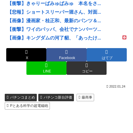
【衝撃】きゃりーぱみゅぱみゅ 本名をさ...
【悲報】ショートスリーパー堀さん、対面...
【画像】漫画家・桂正和、最新のパンツ＆...
【衝撃】ワイのパッパ、会社でナンバーツ...
【画像】キングダムの河了貂、「あったけ...
X
Facebook
はてブ
LINE
コピー
2022.01.24
パチンコまとめ
パチンコ新台評価
藤商事
Pとある科学の超電磁砲