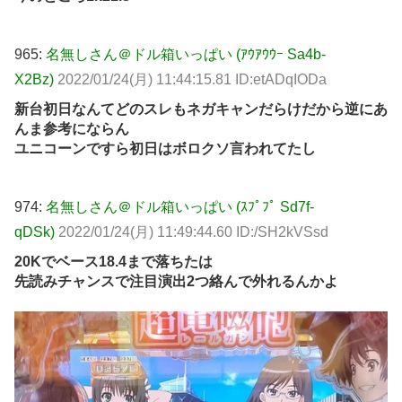
965:
名無しさん＠ドル箱いっぱい (ｱｳｱｳｳｰ Sa4b-
X2Bz)
2022/01/24(月) 11:44:15.81 ID:etADqIODa
新台初日なんてどのスレもネガキャンだらけだから逆にあ
んま参考にならん
ユニコーンですら初日はボロクソ言われてたし
974:
名無しさん＠ドル箱いっぱい (ｽﾌﾟﾌﾟ Sd7f-
qDSk)
2022/01/24(月) 11:49:44.60 ID:/SH2kVSsd
20Kでベース18.4まで落ちたは
先読みチャンスで注目演出2つ絡んで外れるんかよ