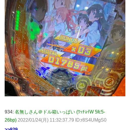
934:
名無しさん＠ドル箱いっぱい (ﾜｯﾁｮｲW 5fc5-
26bp)
2022/01/24(月) 11:32:37.79 ID:r8S4UMgS0
>>929