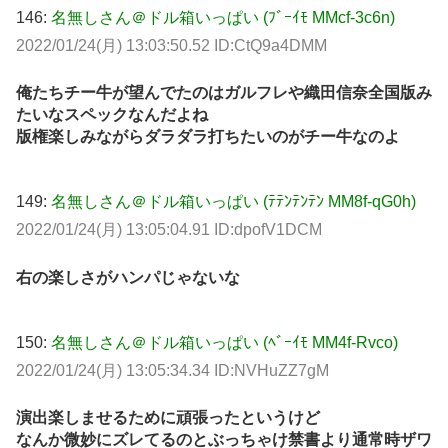
146:
名無しさん＠ドル箱いっぱい (ﾌﾞｰｲﾓ MMcf-3c6n)
2022/01/24(月) 13:03:50.52 ID:CtQ9a4DMM
俺たちチー牛が望んでたのはガルフレや織田信奈全国版み
たいなスペックなんだよね
版権楽しみながらダラダラ打ちたいのがチー牛なのよ
149:
名無しさん＠ドル箱いっぱい (ﾃﾃﾝﾃﾝﾃﾝ MM8f-qG0h)
2022/01/24(月) 13:05:04.91 ID:dpofV1DCM
右の楽しさがハンパじゃないな
150:
名無しさん＠ドル箱いっぱい (ﾍﾞｰｲﾓ MM4f-Rvco)
2022/01/24(月) 13:05:34.34 ID:NVHuZZ7gM
演出楽しませるために頑張ったというけど
なんか微妙にズレてるのとぶっちゃけ禁書より通常時ザワ