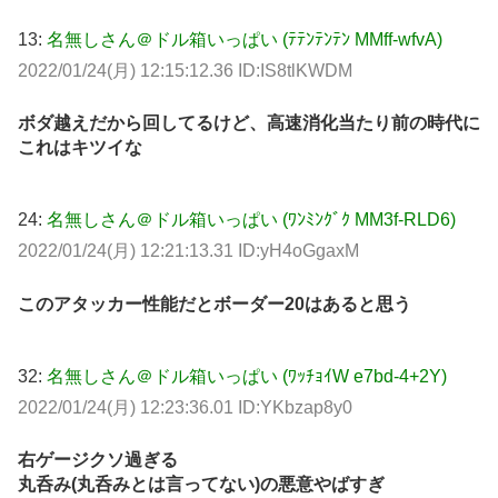
13:
名無しさん＠ドル箱いっぱい (ﾃﾃﾝﾃﾝﾃﾝ MMff-wfvA)
2022/01/24(月) 12:15:12.36 ID:IS8tlKWDM
ボダ越えだから回してるけど、高速消化当たり前の時代に
これはキツイな
24:
名無しさん＠ドル箱いっぱい (ﾜﾝﾐﾝｸﾞｸ MM3f-RLD6)
2022/01/24(月) 12:21:13.31 ID:yH4oGgaxM
このアタッカー性能だとボーダー20はあると思う
32:
名無しさん＠ドル箱いっぱい (ﾜｯﾁｮｲW e7bd-4+2Y)
2022/01/24(月) 12:23:36.01 ID:YKbzap8y0
右ゲージクソ過ぎる
丸呑み(丸呑みとは言ってない)の悪意やばすぎ