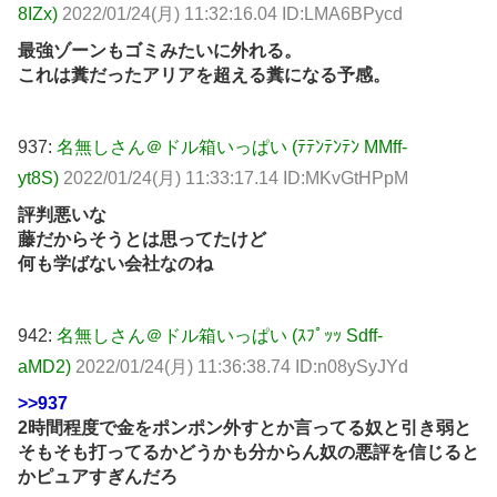
8IZx)
2022/01/24(月) 11:32:16.04 ID:LMA6BPycd
最強ゾーンもゴミみたいに外れる。
これは糞だったアリアを超える糞になる予感。
937:
名無しさん＠ドル箱いっぱい (ﾃﾃﾝﾃﾝﾃﾝ MMff-
yt8S)
2022/01/24(月) 11:33:17.14 ID:MKvGtHPpM
評判悪いな
藤だからそうとは思ってたけど
何も学ばない会社なのね
942:
名無しさん＠ドル箱いっぱい (ｽﾌﾟｯｯ Sdff-
aMD2)
2022/01/24(月) 11:36:38.74 ID:n08ySyJYd
>>937
2時間程度で金をポンポン外すとか言ってる奴と引き弱と
そもそも打ってるかどうかも分からん奴の悪評を信じると
かピュアすぎんだろ