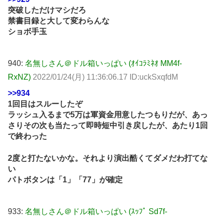
突破しただけマシだろ
禁書目録と大して変わらんな
ショボ手玉
940:
名無しさん＠ドル箱いっぱい (ｵｲｺﾗﾐﾈｵ MM4f-
RxNZ)
2022/01/24(月) 11:36:06.17 ID:uckSxqfdM
>>934
1回目はスルーしたぞ
ラッシュ入るまで5万は軍資金用意したつもりだが、あっ
さりその次も当たって即時短中引き戻したが、あたり1回
で終わった
2度と打たないかな。それより演出酷くてダメだわ打てな
い
パトボタンは「1」「77」が確定
933:
名無しさん＠ドル箱いっぱい (ｽｯﾌﾟ Sd7f-