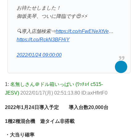
お待たせしました！
御坂美琴、ついに降臨です😍⚡⚡
🔍導入店舗検索⇒
https://t.co/nFwENeXtVe
…
https://t.co/RckN3BFHiY
2022/01/24 09:00:00
1:
名無しさん＠ドル箱いっぱい (ﾜｯﾁｮｲ c515-
JESV)
2022/01/17(月) 02:51:13.80 ID:axHflrtF0
2022年1月24日導入予定 導入台数20,000台
1種2種混合機 遊タイム非搭載
・大当り確率