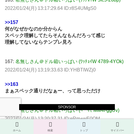
2022/01/24(月) 13:17:29.64 ID:r8S4UMgS0
>>157
何がなぜかなのか分からん
スペック理解してたらそんなもんだろって感じ
理解してないならテンプレ見ろ
167:
名無しさん＠ドル箱いっぱい (ﾜｯﾁｮｲW 4789-4YOk)
2022/01/24(月) 13:19:33.63 ID:YHBTIWZj0
>>163
まぁスペック通りだなぁー、って思っただけ
SPONSOR
170:
名無しさん＠ドル箱いっぱい (ﾍﾞｰｲﾓ MM4f-ggUv)
2022/01/24(月) 13:20:37.31 ID:eRm+wE0OM
ホーム
検索
トップ
サイドバー
せっかく華とかいうクソ台で機歴作って買えるのがこの台