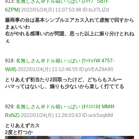
913:
名無しさん＠ドル箱いっぱい (ｽｯｯﾌﾟ Sd7f-
6ZPM)
2022/01/24(月) 11:07:53.98 ID:IsJ/7LIZd
藤商事の台は基本シンプルエアカス入れて虚無で回すから
まぁいいわ
右がやれる感薄いのが問題、思った以上に振り分けとれね
ぇ
918:
名無しさん＠ドル箱いっぱい (ﾜｯﾁｮｲW 4757-
Wi/8)
2022/01/24(月) 11:12:46.55 ID:pVEAZ9A90
とりあえず初当たり2回取ったけど、どちらもスルー
ハマってはないし、煽りも少ないから楽しく打ててる
929:
名無しさん＠ドル箱いっぱい (ｵｲｺﾗﾐﾈｵ MM4f-
RxNZ)
2022/01/24(月) 11:26:03.63 ID:uckSxqfdM
とりあえずカス
2度と打つか