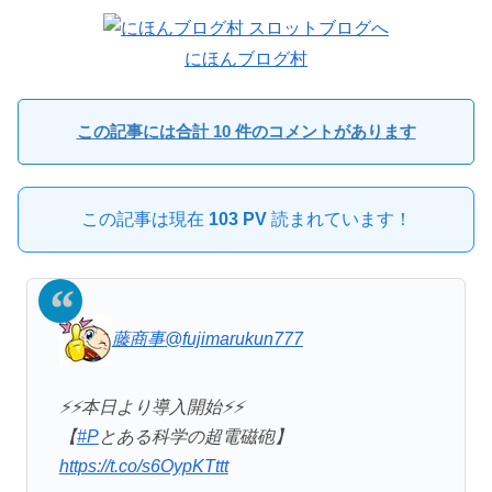
にほんブログ村
この記事には合計 10 件のコメントがあります
この記事は現在
103 PV
読まれています！
藤商事
@fujimarukun777
⚡⚡本日より導入開始⚡⚡
【
#P
とある科学の超電磁砲】
https://t.co/s6OypKTttt