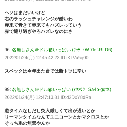
ヘソはまだいいけど
右のラッシュチャレンジが酷いわ
赤来て青きて赤来てもハズレっていう
赤で煽り過ぎやろハズレなのにさ
96:
名無しさん＠ドル箱いっぱい (ﾜｯﾁｮｲW 7fef-RLD6)
2022/01/24(月) 12:45:42.23 ID:iKLVx5q00
スペックは今年出た台では断トツに辛い
99:
名無しさん＠ドル箱いっぱい (ｱｳｱｳｳｰ Sa4b-gqtX)
2022/01/24(月) 12:47:13.81 ID:d2DxY8dRa
遊タイムなしだし突入厳しくて出が遅いとか
リーマンタイムなんてユニコーンとかマクロスとか
そっち系の無双やんか