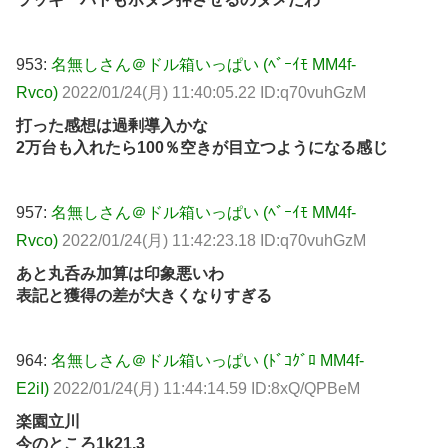
953:
名無しさん＠ドル箱いっぱい (ﾍﾞｰｲﾓ MM4f-
Rvco)
2022/01/24(月) 11:40:05.22 ID:q70vuhGzM
打った感想は過剰導入かな
2万台も入れたら100％空きが目立つようになる感じ
957:
名無しさん＠ドル箱いっぱい (ﾍﾞｰｲﾓ MM4f-
Rvco)
2022/01/24(月) 11:42:23.18 ID:q70vuhGzM
あと丸呑み加算は印象悪いわ
表記と獲得の差が大きくなりすぎる
964:
名無しさん＠ドル箱いっぱい (ﾄﾞｺｸﾞﾛ MM4f-
E2iI)
2022/01/24(月) 11:44:14.59 ID:8xQ/QPBeM
楽園立川
今のところ1k21.3