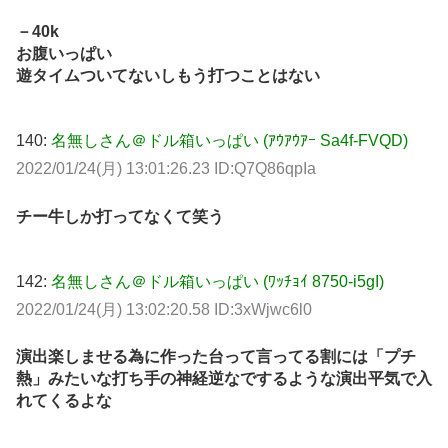
－40k
お腹いっぱい
遊タイムついてないしもう打つことはない
140:
名無しさん＠ドル箱いっぱい (ｱｳｱｳｱｰ Sa4f-FVQD)
2022/01/24(月) 13:01:26.23 ID:Q7Q86qpIa
チー牛しか打ってなくて笑う
142:
名無しさん＠ドル箱いっぱい (ﾜｯﾁｮｲ 8750-i5gI)
2022/01/24(月) 13:02:20.58 ID:3xWjwc6l0
演出楽しませる為に作った台って言ってる割には「プチ
熱」みたいな打ち手の神経逆なでするような演出平気で入
れてくるよな