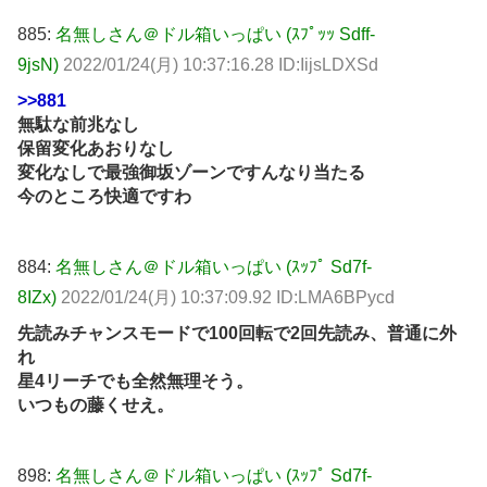
885:
名無しさん＠ドル箱いっぱい (ｽﾌﾟｯｯ Sdff-
9jsN)
2022/01/24(月) 10:37:16.28 ID:IijsLDXSd
>>881
無駄な前兆なし
保留変化あおりなし
変化なしで最強御坂ゾーンですんなり当たる
今のところ快適ですわ
884:
名無しさん＠ドル箱いっぱい (ｽｯﾌﾟ Sd7f-
8IZx)
2022/01/24(月) 10:37:09.92 ID:LMA6BPycd
先読みチャンスモードで100回転で2回先読み、普通に外
れ
星4リーチでも全然無理そう。
いつもの藤くせえ。
898:
名無しさん＠ドル箱いっぱい (ｽｯﾌﾟ Sd7f-