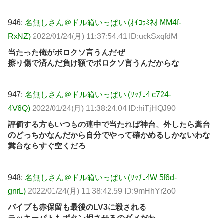
946:
名無しさん＠ドル箱いっぱい (ｵｲｺﾗﾐﾈｵ MM4f-
RxNZ)
2022/01/24(月) 11:37:54.41 ID:uckSxqfdM
当たった俺がボロクソ言うんだぜ
擦り傷で済んだ負け額でボロクソ言うんだからな
947:
名無しさん＠ドル箱いっぱい (ﾜｯﾁｮｲ c724-
4V6Q)
2022/01/24(月) 11:38:24.04 ID:hiTjHQJ90
評価する方もいつもの連中で当たれば神台、外したら糞台
のどっちかなんだから自分でやって確かめるしかないわな
糞台ならすぐ空くだろ
948:
名無しさん＠ドル箱いっぱい (ﾜｯﾁｮｲW 5f6d-
gnrL)
2022/01/24(月) 11:38:42.59 ID:9mHhYr2o0
バイブも赤保留も最後のLV3に殺される
ラッキーパトもボタン押させるのダメだわ