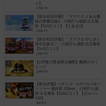
ト】
1706 PV
【新台初日評価】「スマスロ とある魔
術の禁書目録2」の初打ち感想 出玉報
告【5ch口コミ】【とある2】
1306 PV
【新台初日評価】「スマスロ やじきた
道中記参る！」の初打ち感想 出玉報告
【5ch口コミ】
1258 PV
【e牙狼12黄金騎士極限】離席のタイ
ミング
1084 PV
【新台評価】パチンコ「eガールズ&パ
ンツァー 最終章 159ver.」の初打ち感
想 出玉報告【5ch口コミ】【ガルパン
159】
950 PV