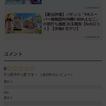
2026.08.07
【新台評価】パチンコ「PAスー
パー海物語IN沖縄6 Withえなこ」
の初打ち感想 出玉報告【5ch口コ
ミ】【沖海6 甘デジ】
2026.06.10
コメント
0
5つ星中0つ星です！（全0件のレビュー）
星5つ
星4つ