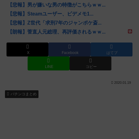
【悲報】男が嫌いな男の特徴がこちらｗｗ...
【悲報】Steamユーザー、ビデメモ1...
【悲報】Z世代「求刑7年のジャンポケ斎...
【朗報】菅直人元総理、再評価されるｗｗ...
X
Facebook
はてブ
LINE
コピー
2020.01.19
パチンコまとめ