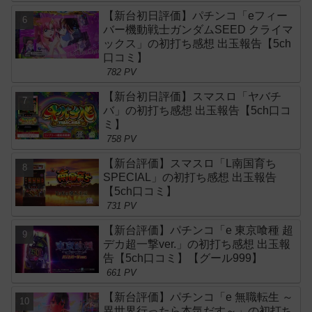
【新台初日評価】パチンコ「eフィー
バー機動戦士ガンダムSEED クライマ
ックス」の初打ち感想 出玉報告【5ch
口コミ】
782 PV
【新台初日評価】スマスロ「ヤバチ
バ」の初打ち感想 出玉報告【5ch口コ
ミ】
758 PV
【新台評価】スマスロ「L南国育ち
SPECIAL」の初打ち感想 出玉報告
【5ch口コミ】
731 PV
【新台評価】パチンコ「e 東京喰種 超
デカ超一撃ver.」の初打ち感想 出玉報
告【5ch口コミ】【グール999】
661 PV
【新台評価】パチンコ「e 無職転生 ～
異世界行ったら本気だす～」の初打ち