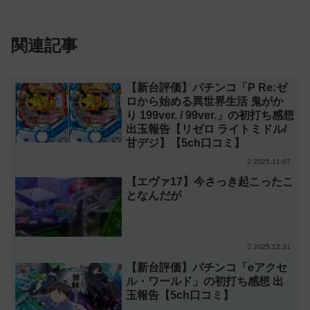
関連記事
【新台評価】パチンコ「P Re:ゼ
ロから始める異世界生活 鬼がか
り 199ver. / 99ver.」の初打ち感想
出玉報告【リゼロ ライトミドル/
甘デジ】【5ch口コミ】
2025.11.07
【エヴァ17】今さっき起こったこ
となんだが
2025.12.31
【新台評価】パチンコ「eアクセ
ル・ワールド」の初打ち感想 出
玉報告【5ch口コミ】