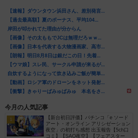
【速報】ダウンタウン浜田さん、差別発言...
【過去最高額】夏のボーナス、平均104...
岸田が叩かれてた理由が分からん
【画像】その太ももでJCは無理だろｗｗ...
【画像】日本を代表する大物漫画家、高市...
【朗報】明日8月8日は銀だこの日！先着...
【ウマ娘】スレ民、サークル申請が来るが...
自炊するようになって炊き込みご飯が簡単...
【動画】ロシア軍のドローンをネット発射...
【衝撃】きゃりーぱみゅぱみゅ 本名をさ...
今月の人気記事
【新台初日評価】パチンコ「e ソード
アート・オンライン アリシゼーション
夜空」の初打ち感想 出玉報告【5ch口
コミ】【SAO夜空】【フェアスター